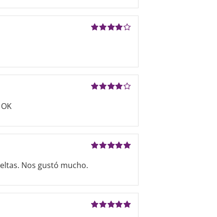
Valorado
con
4
de 5
Valorado
o OK
con
4
de 5
Valorado
ueltas. Nos gustó mucho.
con
5
de 5
Valorado