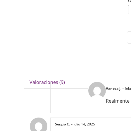
U
Valoraciones (9)
Vanesa J.
–
feb
Realmente 
Sergio C.
–
julio 14, 2025