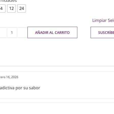
nidades
4
12
24
Limpiar Se
AÑADIR AL CARRITO
SUSCRÍB
rero 16, 2026
adictiva por su sabor