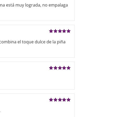
Valorado
uena está muy lograda, no empalaga
con
5
de 5
Valorado
ombina el toque dulce de la piña
con
5
de 5
Valorado
con
5
de 5
Valorado
.
con
5
de 5