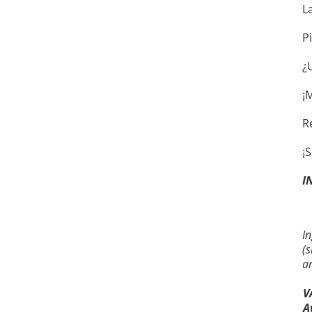
L
P
¿
¡
R
¡
I
I
(
a
V
A