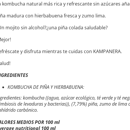
a kombucha natural más rica y refrescante sin azúcares aña
iña madura con hierbabuena fresca y zumo lima.
Un mojito sin alcohol?¿una piña colada saludable?
Mejor!
efréscate y disfruta mientras te cuidas con KAMPANERA.
Salud!
NGREDIENTES
KOMBUCHA DE PIÑA Y HIERBABUENA:
ngredientes: kombucha ((agua, azúcar ecológico, té verde y té ne
simbiosis de levaduras y bacterias)), (7,79%) piña, zumo de lima
nhídrido carbónico.
ALORES MEDIOS POR 100 ml
verage nutritional 100 ml