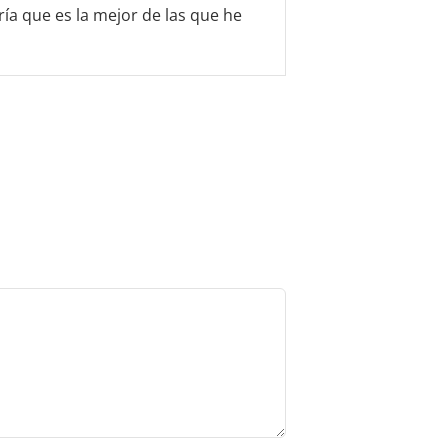
ía que es la mejor de las que he
con
5
de 5