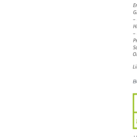
E
G
–
H
–
P
Sa
O
L
B