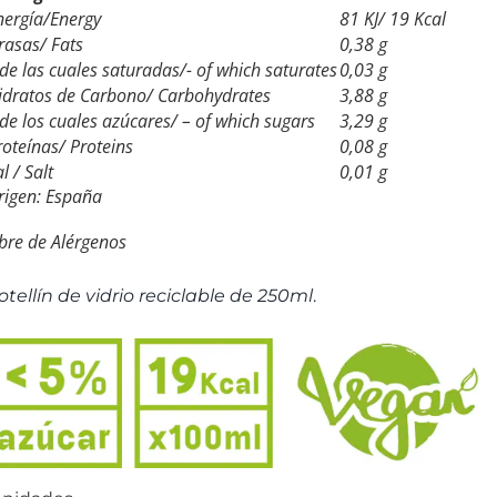
nergía/Energy
81 KJ/ 19 Kcal
rasas/ Fats
0,38 g
 de las cuales saturadas/- of which saturates
0,03 g
idratos de Carbono/ Carbohydrates
3,88 g
 de los cuales azúcares/ – of which sugars
3,29 g
roteínas/ Proteins
0,08 g
l / Salt
0,01 g
rigen: España
ibre de Alérgenos
otellín de vidrio reciclable de 250ml
.