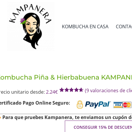
KOMBUCHA EN CASA
CONTA
ombucha Piña & Hierbabuena KAMPA
(
9
valoraciones de cli
recio unitario desde:
2.24
€
Valorado
9
con
4.67
de 5
ertificado Pago Online Seguro:
en base a
valoraciones
de clientes
Para que pruebes Kampanera, te enviamos un cupón de
CONSEGUIR 15% DE DESCU