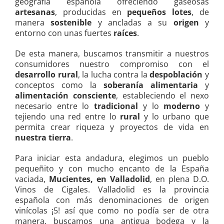
geografía española ofreciendo gaseosas
artesanas
, producidas en
pequeños lotes
, de
manera
sostenible
y ancladas a su
origen
y
entorno con unas fuertes
raíces
.
De esta manera, buscamos transmitir a nuestros
consumidores nuestro compromiso con el
desarrollo rural
, la lucha contra la
despoblación
y
conceptos como la
soberanía alimentaria
y
alimentación consciente
, estableciendo el nexo
necesario entre lo
tradicional
y lo
moderno
y
tejiendo una red entre lo
rural
y lo urbano que
permita crear riqueza y proyectos de vida en
nuestra tierra
.
Para iniciar esta andadura, elegimos un pueblo
pequeñito y con mucho encanto de la España
vaciada,
Mucientes, en Valladolid
, en plena D.O.
Vinos de Cigales. Valladolid es la provincia
española con más denominaciones de origen
vinícolas ¡5! así que como no podía ser de otra
manera, buscamos una antigua bodega y la