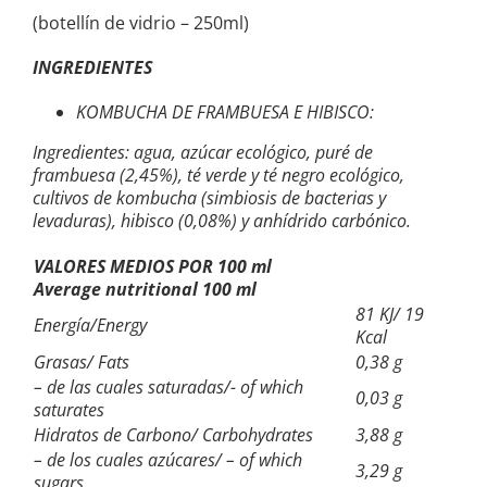
(botellín de vidrio – 250ml)
INGREDIENTES
KOMBUCHA DE FRAMBUESA E HIBISCO:
Ingredientes:
agua, azúcar ecológico, puré de
frambuesa (2,45%), té verde y té negro ecológico,
cultivos de kombucha (simbiosis de bacterias y
levaduras), hibisco (0,08%) y anhídrido carbónico.
VALORES MEDIOS POR 100 ml
Average nutritional 100 ml
81 KJ/ 19
Energía/Energy
Kcal
Grasas/ Fats
0,38 g
– de las cuales saturadas/- of which
0,03 g
saturates
Hidratos de Carbono/ Carbohydrates
3,88 g
– de los cuales azúcares/ – of which
3,29 g
sugars