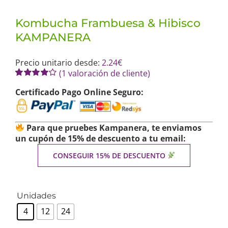
Kombucha Frambuesa & Hibisco
KAMPANERA
Precio unitario desde:
2.24
€
(
1
valoración de cliente)
Valorado
1
Certificado Pago Online Seguro:
con
4.00
de 5 en
base a
valoración
de un
Para que pruebes Kampanera, te enviamos
cliente
un cupón de 15% de descuento a tu email:
CONSEGUIR 15% DE DESCUENTO
Unidades
4
12
24