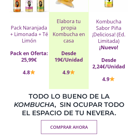
Elabora tu
Kombucha
Pack Naranjada
propia
Sabor Piña
+ Limonada + Té
Kombucha en
¡Deliciosa! (Ed.
Limón
casa
Limitada)
¡Nuevo!
Pack en Oferta:
Desde
25,99€
19€/Unidad
Desde
2,24€/Unidad
4.8
4.9
4.9
TODO LO BUENO DE LA
KOMBUCHA
, SIN OCUPAR TODO
EL ESPACIO DE TU NEVERA.
COMPRAR AHORA