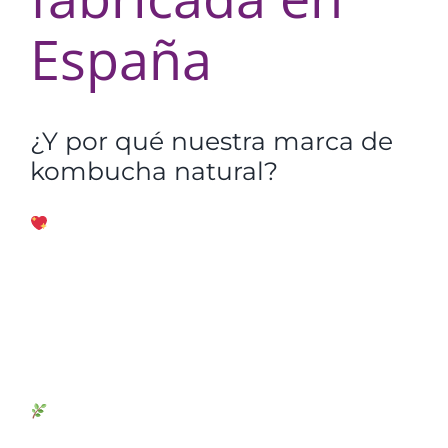
España
¿Y por qué nuestra marca de
kombucha natural?
KAMPANERA
kombucha se fabrica en España
,
en concreto en Mucientes, un pequeño pueblo de
la provincia de Valladolid. En nuestro producto,
aunamos el buen hacer de lo
artesano
con lo
mejor que nos ofrecen las nuevas tecnologías,
para ofreceros una
bebida refrescante natural
y
saludable, a base de
té fermentado
, con un sabor
y calidad insuperables.
KAMPANERA
es la primera
kombucha Española
que
mantiene perfectamente sus propiedades