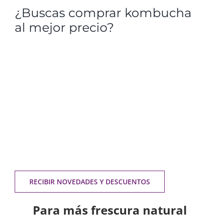
¿Buscas comprar kombucha
al mejor precio?
Pues estás en el lugar adecuado, ya que si te
suscribes a nuestra lista de correo te enviaremos
grandes descuentos exclusivos para comprar
nuestra kombucha y otros productos más barato,
así como todas las novedades de la mejor
kombucha.
No enviamos más de 1 email al mes, y no
enviamos Spam, además, puedes dejar de recibirlo
cuando desees.
Haz click a continuación, e introduce
tu email, y ¡
recibirás un cupón descuento de
entre el 15 al 30%
instantáneamente! Con los que
podrás
comprar Kombucha Kampanera online
:
RECIBIR NOVEDADES Y DESCUENTOS
Para más frescura natural