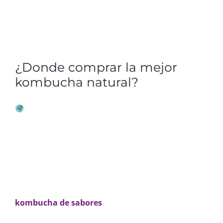
aunque no se encuentre refrigerada
, para que no
tengas que conservarla constantemente en tu
nevera. Esto se consigue gracias a su cuidada
elaboración natural, ecológica, sin conservantes ni
edulcorantes artificiales.
¿Donde comprar la mejor
kombucha natural?
Si estás buscando
donde comprar kombucha
natural
, recuerda que a través de nuestra tienda
podrás
comprar kombucha online 100% natural,
con ingredientes naturales de calidad
, sin
aditivos ni edulcorantes. Disfruta del
refresco
orgánico
por excelencia y de todos sus beneficios.
Además, llegamos hasta tu puerta siendo
respetuosos con el medio ambiente gracias a
nuestros envases reciclables. Prueba nuestra
kombucha de sabores
naturales
y… ¡volverás a
repetir!